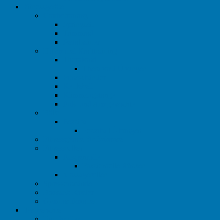
Fitnessgeräte
Cardiotraining
Springseil
Trimmrad
Pedaltrainer
Hilfsmittel Krafttraining
Theraband
Theraband Übungen
Fitnessbänder
Kettlebell
Klimmzugstange
Fuß- und Armgewichte
Bälle
Pezziball
Pezziball Übungen
Fitnessgeräte für Zuhause
Fitnessrollen
Faszienrolle
Faszienrolle Rücken
Massagerollen
Sprossenwände
Boxsack Kinder
Gymnastikmatten
Testberichte
Bauchroller