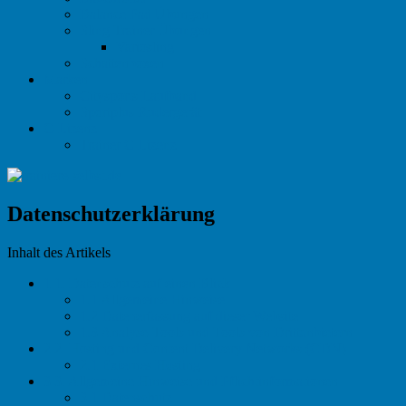
Balance Pad Übungen
Sling Trainer Übungen
Variosling
Schattenboxen
Marken
Citysports Laufband
Sportplus Rudergerät
C-Lizenz
Trainer C Lizenz
Datenschutzerklärung
Inhalt des Artikels
1
1. Datenschutz auf einen Blick
1.1
Allgemeine Hinweise
1.2
Datenerfassung auf dieser Website
1.3
Analyse-Tools und Tools von Drittanbietern
2
2. Hosting und Content Delivery Networks (CDN)
2.1
Externes Hosting
3
3. Allgemeine Hinweise und Pflichtinformationen
3.1
Datenschutz