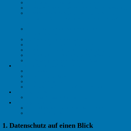
3.2
Hinweis zur verantwortlichen Stelle
3.3
Widerruf Ihrer Einwilligung zur Datenverarbeitung
3.4
Widerspruchsrecht gegen die Datenerhebung in
besonderen Fällen sowie gegen Direktwerbung (Art. 21
DSGVO)
3.5
Beschwerderecht bei der zuständigen
Aufsichtsbehörde
3.6
Recht auf Datenübertragbarkeit
3.7
SSL- bzw. TLS-Verschlüsselung
3.8
Auskunft, Löschung und Berichtigung
3.9
Recht auf Einschränkung der Verarbeitung
3.10
Widerspruch gegen Werbe-E-Mails
4
4. Datenerfassung auf dieser Website
4.1
Cookies
4.2
Server-Log-Dateien
4.3
Kontaktformular
4.4
Kommentarfunktion auf dieser Website
5
5. Soziale Medien
5.1
Social-Media-Plugins mit Shariff
6
6. Plugins und Tools
6.1
YouTube mit erweitertem Datenschutz
6.2
Google Analytics
1. Datenschutz auf einen Blick