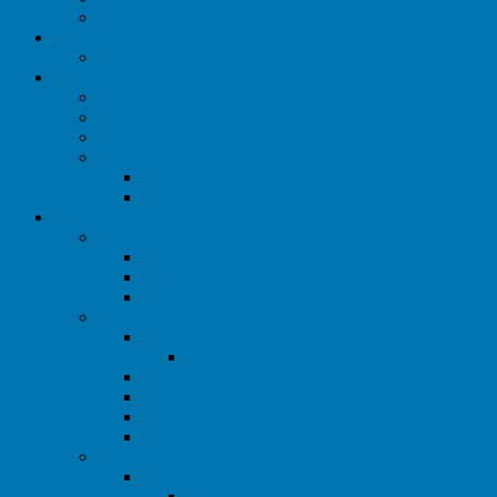
Gymnastik für Kinder
A bis Z
Sportgeräte für zuhause
Krafttraining
Krafttraining zuhause
Bodyweight Training
Beintraining zuhause
Übungen Oberkörper
Bauchtraining
Brusttraining zuhause
Fitnessgeräte
Cardiotraining
Springseil
Trimmrad
Pedaltrainer
Hilfsmittel Krafttraining
Theraband
Theraband Übungen
Fitnessbänder
Kettlebell
Klimmzugstange
Fuß- und Armgewichte
Bälle
Pezziball
Pezziball Übungen