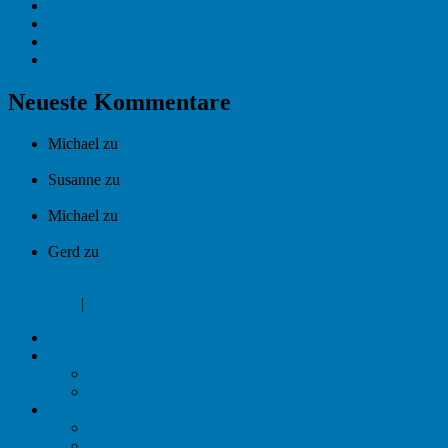
5 geniale und einfache Workouts für dein Zuhause! [2024]
Schlingentrainer – meine Erfahrungen in [2023]
Dehnübungen oberer und unterer Rücken [2023]
Männersport: So kannst du damit starten!
Neueste Kommentare
Michael
zu
Abnehmen durch Seilspringen [Training, Fakten,
Erfahrungen]
Susanne
zu
Abnehmen durch Seilspringen [Training, Fakten,
Erfahrungen]
Michael
zu
Deuserband Übungen – Die Anleitung für dein
Training!
Gerd
zu
Deuserband Übungen – Die Anleitung für dein
Training!
Impressum
|
Datenschutzerklärung
Blog
Sport zu Hause
Wie ich als Anfänger starte!
Sportübungen
Tipps
Aufwärmübungen
Cool-Down