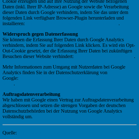
Cookie erzeugten und auf Ihre Nutzung der Website bezogenen
Daten (inkl. Ihrer IP-Adresse) an Google sowie die Verarbeitung
dieser Daten durch Google verhindern, indem Sie das unter dem
folgenden Link verfügbare Browser-Plugin herunterladen und
installieren:
https://tools.google.com/dlpage/gaoptout?hl=de
.
Widerspruch gegen Datenerfassung
Sie können die Erfassung Ihrer Daten durch Google Analytics
verhindern, indem Sie auf folgenden Link klicken. Es wird ein Opt-
Out-Cookie gesetzt, der die Erfassung Ihrer Daten bei zukünftigen
Besuchen dieser Website verhindert:
Google Analytics deaktivieren
.
Mehr Informationen zum Umgang mit Nutzerdaten bei Google
Analytics finden Sie in der Datenschutzerklärung von
Google:
https://support.google.com/analytics/answer/6004245?
hl=de
.
Auftragsdatenverarbeitung
Wir haben mit Google einen Vertrag zur Auftragsdatenverarbeitung
abgeschlossen und setzen die strengen Vorgaben der deutschen
Datenschutzbehörden bei der Nutzung von Google Analytics
vollständig um.
Quelle:
https://www.e-recht24.de/muster-
datenschutzerklaerung.html