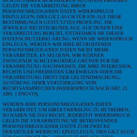
SICH AUS IHRER BESONDEREN SITUATION ERGEBEN,
GEGEN DIE VERARBEITUNG IHRER
PERSONENBEZOGENEN DATEN WIDERSPRUCH
EINZULEGEN; DIES GILT AUCH FÜR EIN AUF DIESE
BESTIMMUNGEN GESTÜTZTES PROFILING. DIE
JEWEILIGE RECHTSGRUNDLAGE, AUF DENEN EINE
VERARBEITUNG BERUHT, ENTNEHMEN SIE DIESER
DATENSCHUTZERKLÄRUNG. WENN SIE WIDERSPRUCH
EINLEGEN, WERDEN WIR IHRE BETROFFENEN
PERSONENBEZOGENEN DATEN NICHT MEHR
VERARBEITEN, ES SEI DENN, WIR KÖNNEN
ZWINGENDE SCHUTZWÜRDIGE GRÜNDE FÜR DIE
VERARBEITUNG NACHWEISEN, DIE IHRE INTERESSEN,
RECHTE UND FREIHEITEN ÜBERWIEGEN ODER DIE
VERARBEITUNG DIENT DER GELTENDMACHUNG,
AUSÜBUNG ODER VERTEIDIGUNG VON
RECHTSANSPRÜCHEN (WIDERSPRUCH NACH ART. 21
ABS. 1 DSGVO).
WERDEN IHRE PERSONENBEZOGENEN DATEN
VERARBEITET, UM DIREKTWERBUNG ZU BETREIBEN,
SO HABEN SIE DAS RECHT, JEDERZEIT WIDERSPRUCH
GEGEN DIE VERARBEITUNG SIE BETREFFENDER
PERSONENBEZOGENER DATEN ZUM ZWECKE
DERARTIGER WERBUNG EINZULEGEN; DIES GILT AUCH