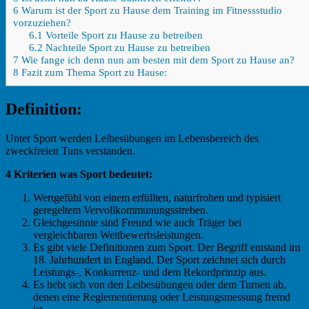
6
Warum ist der Sport zu Hause dem Training im Fitnessstudio
vorzuziehen?
6.1
Vorteile Sport zu Hause zu betreiben
6.2
Nachteile Sport zu Hause zu betreiben
7
Wie fange ich denn nun am besten mit dem Sport zu Hause an?
8
Fazit zum Thema Sport zu Hause:
Definition:
Unter Sport werden Leibesübungen im Lebensbereich des
zweckfreien Tuns verstanden.
4 Kriterien was Sport bedeutet:
Wertgefühl von einem erfüllten, naturfrohen und typisiert
geregeltem Vervollkommunungsstreben.
Gleichgesinnte sind Freund wie auch Träger bei
vergleichbaren Wettbewerbsleistungen.
Es gibt viele Definitionen zum Sport. Der Begriff entstand im
18. Jahrhundert in England. Der Sport zeichnet sich durch
Leistungs-, Konkurrenz- und dem Rekordprinzip aus.
Es hebt sich von den Leibesübungen oder dem Turnen ab,
denen eine Reglementierung oder Leistungsmessung fremd