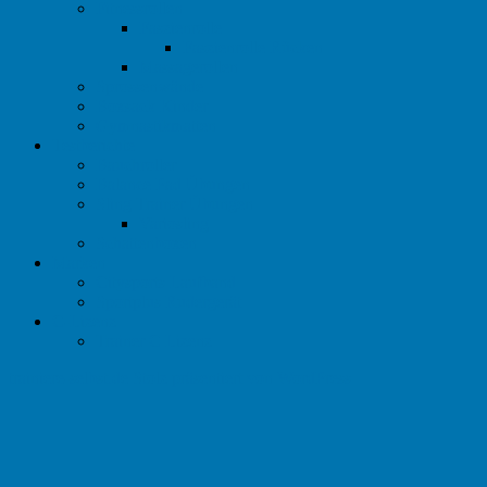
Fitnessrollen
Faszienrolle
Faszienrolle Rücken
Massagerollen
Sprossenwände
Boxsack Kinder
Gymnastikmatten
Testberichte
Bauchroller
Balance Pad Übungen
Sling Trainer Übungen
Variosling
Schattenboxen
Marken
Citysports Laufband
Sportplus Rudergerät
C-Lizenz
Trainer C Lizenz
trainiere-selbst.de
Stolz präsentiert von WordPress