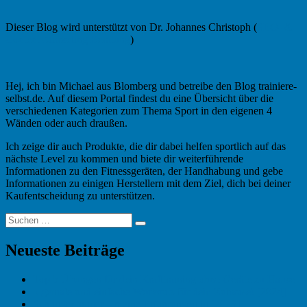
Dieser Blog wird unterstützt von Dr. Johannes Christoph (
SEO- &
Content-Marketing Beratung
)
Hej, ich bin Michael aus Blomberg und betreibe den Blog trainiere-
selbst.de. Auf diesem Portal findest du eine Übersicht über die
verschiedenen Kategorien zum Thema Sport in den eigenen 4
Wänden oder auch draußen.
Ich zeige dir auch Produkte, die dir dabei helfen sportlich auf das
nächste Level zu kommen und biete dir weiterführende
Informationen zu den Fitnessgeräten, der Handhabung und gebe
Informationen zu einigen Herstellern mit dem Ziel, dich bei deiner
Kaufentscheidung zu unterstützen.
Suchen
Suchen
nach:
Neueste Beiträge
Top 5 Übungen für dein Krafttraining ohne Geräte zu Hause
5 geniale und einfache Workouts für dein Zuhause! [2024]
Schlingentrainer – meine Erfahrungen in [2023]