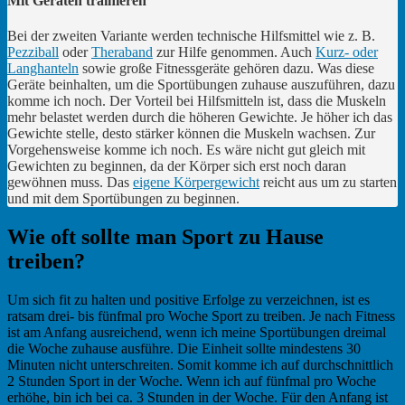
Mit Geräten trainieren
Bei der zweiten Variante werden technische Hilfsmittel wie z. B.
Pezziball
oder
Theraband
zur Hilfe genommen. Auch
Kurz- oder
Langhanteln
sowie große Fitnessgeräte gehören dazu. Was diese
Geräte beinhalten, um die Sportübungen zuhause auszuführen, dazu
komme ich noch. Der Vorteil bei Hilfsmitteln ist, dass die Muskeln
mehr belastet werden durch die höheren Gewichte. Je höher ich das
Gewichte stelle, desto stärker können die Muskeln wachsen. Zur
Vorgehensweise komme ich noch. Es wäre nicht gut gleich mit
Gewichten zu beginnen, da der Körper sich erst noch daran
gewöhnen muss. Das
eigene Körpergewicht
reicht aus um zu starten
und mit dem Sportübungen zu beginnen.
Wie oft sollte man Sport zu Hause
treiben?
Um sich fit zu halten und positive Erfolge zu verzeichnen, ist es
ratsam drei- bis fünfmal pro Woche Sport zu treiben. Je nach Fitness
ist am Anfang ausreichend, wenn ich meine Sportübungen dreimal
die Woche zuhause ausführe. Die Einheit sollte mindestens 30
Minuten nicht unterschreiten. Somit komme ich auf durchschnittlich
2 Stunden Sport in der Woche. Wenn ich auf fünfmal pro Woche
erhöhe, bin ich bei ca. 3 Stunden in der Woche. Für den Anfang ist