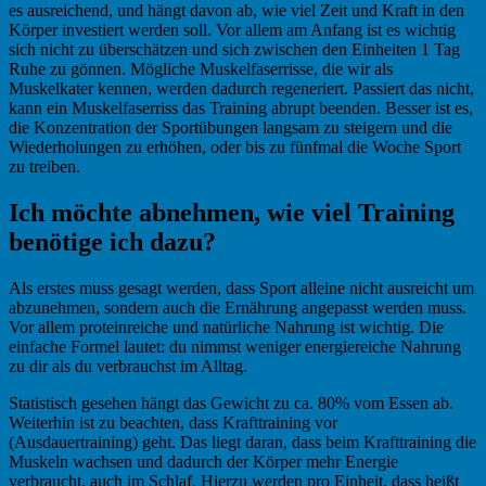
es ausreichend, und hängt davon ab, wie viel Zeit und Kraft in den
Körper investiert werden soll. Vor allem am Anfang ist es wichtig
sich nicht zu überschätzen und sich zwischen den Einheiten 1 Tag
Ruhe zu gönnen. Mögliche Muskelfaserrisse, die wir als
Muskelkater kennen, werden dadurch regeneriert. Passiert das nicht,
kann ein Muskelfaserriss das Training abrupt beenden. Besser ist es,
die Konzentration der Sportübungen langsam zu steigern und die
Wiederholungen zu erhöhen, oder bis zu fünfmal die Woche Sport
zu treiben.
Ich möchte abnehmen, wie viel Training
benötige ich dazu?
Als erstes muss gesagt werden, dass Sport alleine nicht ausreicht um
abzunehmen, sondern auch die Ernährung angepasst werden muss.
Vor allem proteinreiche und natürliche Nahrung ist wichtig. Die
einfache Formel lautet: du nimmst weniger energiereiche Nahrung
zu dir als du verbrauchst im Alltag.
Statistisch gesehen hängt das Gewicht zu ca. 80% vom Essen ab.
Weiterhin ist zu beachten, dass Krafttraining vor
Cardiotraining
(Ausdauertraining) geht. Das liegt daran, dass beim Krafttraining die
Muskeln wachsen und dadurch der Körper mehr Energie
verbraucht, auch im Schlaf. Hierzu werden pro Einheit, dass heißt