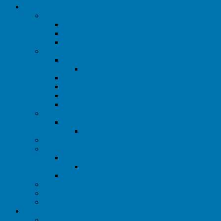
Fitnessgeräte
Cardiotraining
Springseil
Trimmrad
Pedaltrainer
Hilfsmittel Krafttraining
Theraband
Theraband Übungen
Fitnessbänder
Kettlebell
Klimmzugstange
Fuß- und Armgewichte
Bälle
Pezziball
Pezziball Übungen
Fitnessgeräte für Zuhause
Fitnessrollen
Faszienrolle
Faszienrolle Rücken
Massagerollen
Sprossenwände
Boxsack Kinder
Gymnastikmatten
Testberichte
Bauchroller