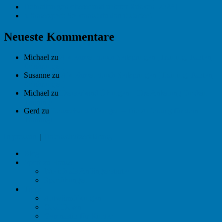
Dehnübungen oberer und unterer Rücken [2023]
Männersport: So kannst du damit starten!
Neueste Kommentare
Michael
zu
Abnehmen durch Seilspringen [Training, Fakten,
Erfahrungen]
Susanne
zu
Abnehmen durch Seilspringen [Training, Fakten,
Erfahrungen]
Michael
zu
Deuserband Übungen – Die Anleitung für dein
Training!
Gerd
zu
Deuserband Übungen – Die Anleitung für dein
Training!
Impressum
|
Datenschutzerklärung
Blog
Sport zu Hause
Wie ich als Anfänger starte!
Sportübungen
Tipps
Aufwärmübungen
Cool-Down
Gymnastik für Kinder