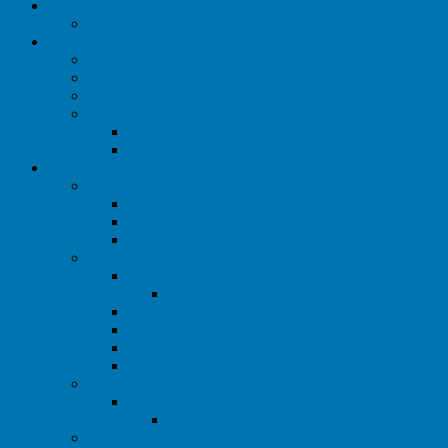
A bis Z
Sportgeräte für zuhause
Krafttraining
Krafttraining zuhause
Bodyweight Training
Beintraining zuhause
Übungen Oberkörper
Bauchtraining
Brusttraining zuhause
Fitnessgeräte
Cardiotraining
Springseil
Trimmrad
Pedaltrainer
Hilfsmittel Krafttraining
Theraband
Theraband Übungen
Fitnessbänder
Kettlebell
Klimmzugstange
Fuß- und Armgewichte
Bälle
Pezziball
Pezziball Übungen
Fitnessgeräte für Zuhause