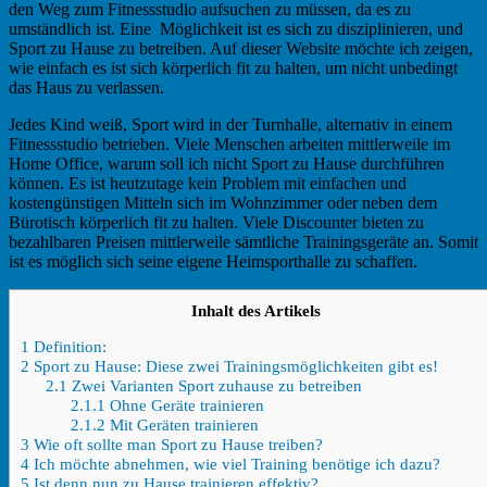
den Weg zum Fitnessstudio aufsuchen zu müssen, da es zu
umständlich ist. Eine Möglichkeit ist es sich zu disziplinieren, und
Sport zu Hause zu betreiben. Auf dieser Website möchte ich zeigen,
wie einfach es ist sich körperlich fit zu halten, um nicht unbedingt
das Haus zu verlassen.
Jedes Kind weiß, Sport wird in der Turnhalle, alternativ in einem
Fitnessstudio betrieben. Viele Menschen arbeiten mittlerweile im
Home Office, warum soll ich nicht Sport zu Hause durchführen
können. Es ist heutzutage kein Problem mit einfachen und
kostengünstigen Mitteln sich im Wohnzimmer oder neben dem
Bürotisch körperlich fit zu halten. Viele Discounter bieten zu
bezahlbaren Preisen mittlerweile sämtliche Trainingsgeräte an. Somit
ist es möglich sich seine eigene Heimsporthalle zu schaffen.
Inhalt des Artikels
1
Definition:
2
Sport zu Hause: Diese zwei Trainingsmöglichkeiten gibt es!
2.1
Zwei Varianten Sport zuhause zu betreiben
2.1.1
Ohne Geräte trainieren
2.1.2
Mit Geräten trainieren
3
Wie oft sollte man Sport zu Hause treiben?
4
Ich möchte abnehmen, wie viel Training benötige ich dazu?
5
Ist denn nun zu Hause trainieren effektiv?