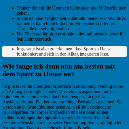
Trainer, die mir die Übungen beibringen und Hilfestellungen
geben.
Suche ich eine Möglichkeit außerhalb meiner vier Wände zu
trainieren, dann bin ich doch im Fitnessstudio oder der
Turnhalle besser aufgehoben.
Die Fitnessgeräte sind professioneller und meist zu teuer für
den Heimgebrauch.
Insgesamt ist aber zu erkennen, dass Sport zu Hause
funktioniert und sich in den Alltag integrieren lässt.
Wie fange ich denn nun am besten mit
dem Sport zu Hause an?
Es gibt tausende Übungen im Bereich Krafttraining. Wichtig dabei
am Anfang ist, möglichst viele Muskeln anzusprechen und zu
trainieren. Es kann auch einfach Kniebeugen, Liegestütz,
Ausfallschritt und Planken um nur einige Beispiele zu nennen. Sie
werden auch Grundübungen genannt, weil sie verschiedene
Muskelpartien im Körper ansprechen und erst dann sollten
Isolationsübungen durchgeführt werden. Diese sind nur für
bestimmte Muskelbereiche, sei es Beintraining, Brusttraining oder
Armtraining. Das ist der Feinschliff um z.B. seine