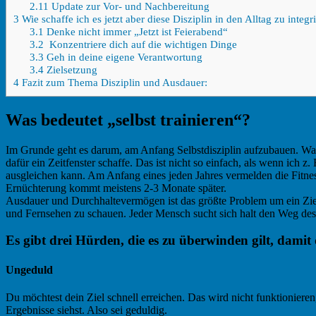
2.11
Update zur Vor- und Nachbereitung
3
Wie schaffe ich es jetzt aber diese Disziplin in den Alltag zu integr
3.1
Denke nicht immer „Jetzt ist Feierabend“
3.2
Konzentriere dich auf die wichtigen Dinge
3.3
Geh in deine eigene Verantwortung
3.4
Zielsetzung
4
Fazit zum Thema Disziplin und Ausdauer:
Was bedeutet „selbst trainieren“?
Im Grunde geht es darum, am Anfang Selbstdisziplin aufzubauen. Was 
dafür ein Zeitfenster schaffe. Das ist nicht so einfach, als wenn ich 
ausgleichen kann. Am Anfang eines jeden Jahres vermelden die Fitn
Ernüchterung kommt meistens 2-3 Monate später.
Ausdauer und Durchhaltevermögen ist das größte Problem um ein Ziel 
und Fernsehen zu schauen. Jeder Mensch sucht sich halt den Weg des
Es gibt drei Hürden, die es zu überwinden gilt, damit 
Ungeduld
Du möchtest dein Ziel schnell erreichen. Das wird nicht funktionier
Ergebnisse siehst. Also sei geduldig.