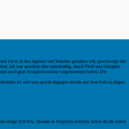
wie ich es in den eigenen vier Wänden gestalten soll, geschweige mir
lent, ich war sportlich eher mittelmäßig, durch Fleiß und Disziplin
stimmt auch gute Neujahrsvorsätze vorgenommen haben. Die
eitstier ist, und was spricht dagegen abends auf dem Sofa zu liegen
ann einige Zeit bzw. Monate in Anspruch nehmen, bevor du die ersten