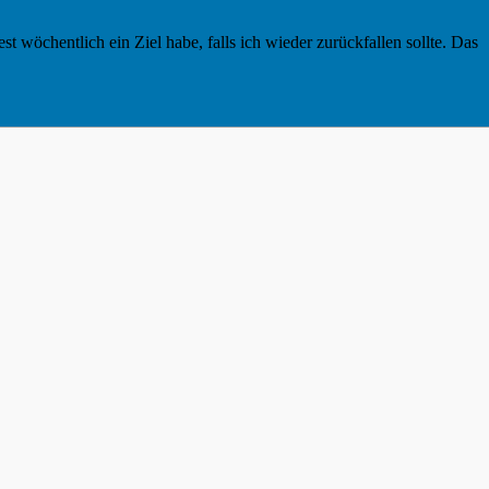
 wöchentlich ein Ziel habe, falls ich wieder zurückfallen sollte. Das