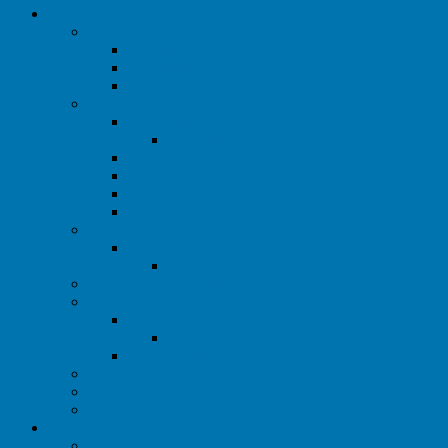
Fitnessgeräte
Cardiotraining
Springseil
Trimmrad
Pedaltrainer
Hilfsmittel Krafttraining
Theraband
Theraband Übungen
Fitnessbänder
Kettlebell
Klimmzugstange
Fuß- und Armgewichte
Bälle
Pezziball
Pezziball Übungen
Fitnessgeräte für Zuhause
Fitnessrollen
Faszienrolle
Faszienrolle Rücken
Massagerollen
Sprossenwände
Boxsack Kinder
Gymnastikmatten
Testberichte
Bauchroller