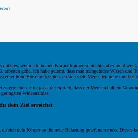
ieren?
nützt es, wenn ich meinen Körper trainieren möchte, aber nicht weiß, 
z. B. arbeiten gehe. Ich habe gelernt, dass man mangelndes Wissen und Ta
esscenter hohe Einschreibzahlen, da sich viele Menschen neue und be
zu erreichen. Hier passt der Spruch, dass der Mensch halt ein Gewohnh
 geringsten Widerstandes.
du dein Ziel erreichst
en, da sich dein Körper an die neue Belastung gewöhnen muss. Dieses k