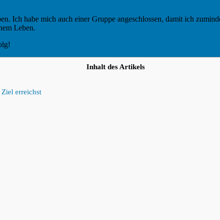
en. Ich habe mich auch einer Gruppe angeschlossen, damit ich zumindest
einem Leben.
olg!
Inhalt des Artikels
Ziel erreichst