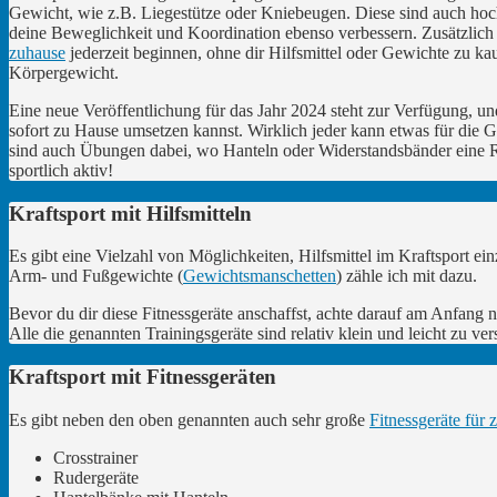
Gewicht, wie z.B. Liegestütze oder Kniebeugen. Diese sind auch hoch
deine Beweglichkeit und Koordination ebenso verbessern. Zusätzlich 
zuhause
jederzeit beginnen, ohne dir Hilfsmittel oder Gewichte zu ka
Körpergewicht.
Eine neue Veröffentlichung für das Jahr 2024 steht zur Verfügung, un
sofort zu Hause umsetzen kannst. Wirklich jeder kann etwas für die G
sind auch Übungen dabei, wo Hanteln oder Widerstandsbänder eine R
sportlich aktiv!
Kraftsport mit Hilfsmitteln
Es gibt eine Vielzahl von Möglichkeiten, Hilfsmittel im Kraftsport e
Arm- und Fußgewichte (
Gewichtsmanschetten
) zähle ich mit dazu.
Bevor du dir diese Fitnessgeräte anschaffst, achte darauf am Anfang
Alle die genannten Trainingsgeräte sind relativ klein und leicht zu 
Kraftsport mit Fitnessgeräten
Es gibt neben den oben genannten auch sehr große
Fitnessgeräte für 
Crosstrainer
Rudergeräte