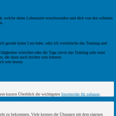
it, welche deine Lebenszeit verschwenden und dich von den schönen
n.
 ich gerade keine Lust habe, oder ich vereinfache das Training und
igkeiten verrichtet oder die Tage zuvor das Training sehr ernst
 die dann auch leichter sein können.
h sein lassen.
einem kurzen Überblick die wichtigsten
Sportgeräte für zuhause
.
uskeln zu bekommen. Viele kennen die Übungen mit dem eigenen