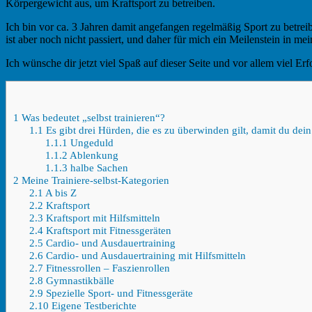
Körpergewicht aus, um Kraftsport zu betreiben.
Ich bin vor ca. 3 Jahren damit angefangen regelmäßig Sport zu betreib
ist aber noch nicht passiert, und daher für mich ein Meilenstein in m
Ich wünsche dir jetzt viel Spaß auf dieser Seite und vor allem viel Erf
1
Was bedeutet „selbst trainieren“?
1.1
Es gibt drei Hürden, die es zu überwinden gilt, damit du dein 
1.1.1
Ungeduld
1.1.2
Ablenkung
1.1.3
halbe Sachen
2
Meine Trainiere-selbst-Kategorien
2.1
A bis Z
2.2
Kraftsport
2.3
Kraftsport mit Hilfsmitteln
2.4
Kraftsport mit Fitnessgeräten
2.5
Cardio- und Ausdauertraining
2.6
Cardio- und Ausdauertraining mit Hilfsmitteln
2.7
Fitnessrollen – Faszienrollen
2.8
Gymnastikbälle
2.9
Spezielle Sport- und Fitnessgeräte
2.10
Eigene Testberichte