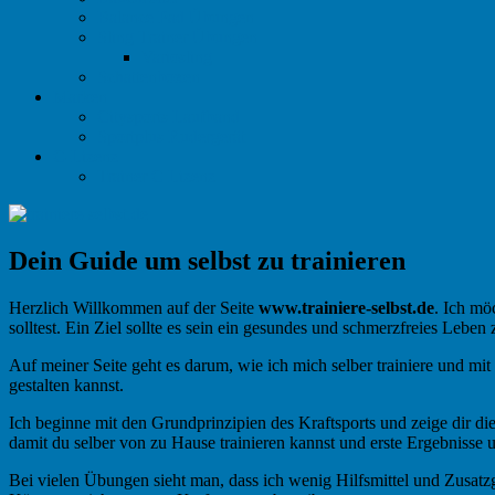
Balance Pad Übungen
Sling Trainer Übungen
Variosling
Schattenboxen
Marken
Citysports Laufband
Sportplus Rudergerät
C-Lizenz
Trainer C Lizenz
Dein Guide um selbst zu trainieren
Herzlich Willkommen auf der Seite
www.trainiere-selbst.de
. Ich mö
solltest. Ein Ziel sollte es sein ein gesundes und schmerzfreies Lebe
Auf meiner Seite geht es darum, wie ich mich selber trainiere und mit
gestalten kannst.
Ich beginne mit den Grundprinzipien des Kraftsports und zeige dir 
damit du selber von zu Hause trainieren kannst und erste Ergebnisse u
Bei vielen Übungen sieht man, dass ich wenig Hilfsmittel und Zusatzg