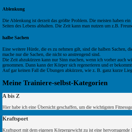
Ablenkung
Die Ablenkung ist derzeit das größte Problem. Die meisten haben e
Seiten des Lebens abhalten. Die Zeit kann man nutzen um z.B. Freunde
halbe Sachen
Eine weitere Hürde, die es zu nehmen gilt, sind die halben Sachen, di
mache nur die Sachen, die nicht so anstrengend sind.
Die Zeit abzukürzen kann nur Sinn machen, wenn ich vorher auch wirkl
genommen. Dann kann der Körper sich regenerieren und er bekommt Z
Auf gar keinen Fall die Übungen abkürzen, wie z. B. ganz kurze Liege
Meine Trainiere-selbst-Kategorien
A bis Z
Hier habe ich eine Übersicht geschaffen, um die wichtigsten Fitnessge
Kraftsport
Kraftsport mit dem eigenen Körpergewicht zu ist eine hervorragend