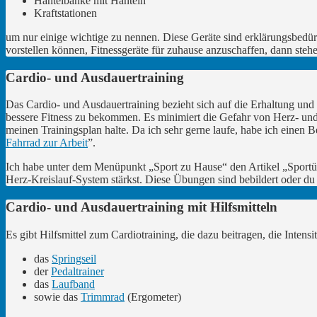
Hantelbänke mit Hanteln
Kraftstationen
um nur einige wichtige zu nennen. Diese Geräte sind erklärungsbedürfti
vorstellen können, Fitnessgeräte für zuhause anzuschaffen, dann stehe
Cardio- und Ausdauertraining
Das Cardio- und Ausdauertraining bezieht sich auf die Erhaltung un
bessere Fitness zu bekommen. Es minimiert die Gefahr von Herz- und
meinen Trainingsplan halte. Da ich sehr gerne laufe, habe ich einen
Fahrrad zur Arbeit
”.
Ich habe unter dem Menüpunkt „Sport zu Hause“ den Artikel „Sportüb
Herz-Kreislauf-System stärkst. Diese Übungen sind bebildert oder du
Cardio- und Ausdauertraining mit Hilfsmitteln
Es gibt Hilfsmittel zum Cardiotraining, die dazu beitragen, die Inte
das
Springseil
der
Pedaltrainer
das
Laufband
sowie das
Trimmrad
(Ergometer)