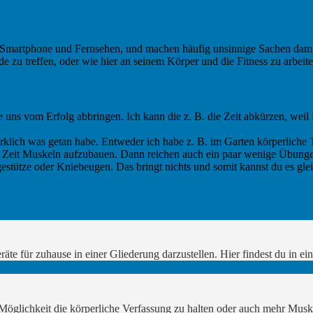
in Smartphone und Fernsehen, und machen häufig unsinnige Sachen dam
 zu treffen, oder wie hier an seinem Körper und die Fitness zu arbeite
e uns vom Erfolg abbringen. Ich kann die z. B. die Zeit abkürzen, weil
ich was getan habe. Entweder ich habe z. B. im Garten körperliche Tät
eit Muskeln aufzubauen. Dann reichen auch ein paar wenige Übungen,
stütze oder Kniebeugen. Das bringt nichts und somit kannst du es gleic
räte für zuhause in einer Gliederung darzustellen. Hier findest du in 
e Möglichkeit die körperliche Verfassung zu halten oder auch mehr M