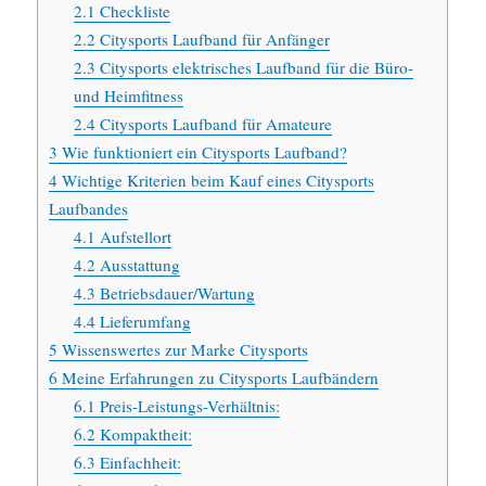
2.1
Checkliste
2.2
Citysports Laufband für Anfänger
2.3
Citysports elektrisches Laufband für die Büro-
und Heimfitness
2.4
Citysports Laufband für Amateure
3
Wie funktioniert ein Citysports Laufband?
4
Wichtige Kriterien beim Kauf eines Citysports
Laufbandes
4.1
Aufstellort
4.2
Ausstattung
4.3
Betriebsdauer/Wartung
4.4
Lieferumfang
5
Wissenswertes zur Marke Citysports
6
Meine Erfahrungen zu Citysports Laufbändern
6.1
Preis-Leistungs-Verhältnis:
6.2
Kompaktheit:
6.3
Einfachheit: