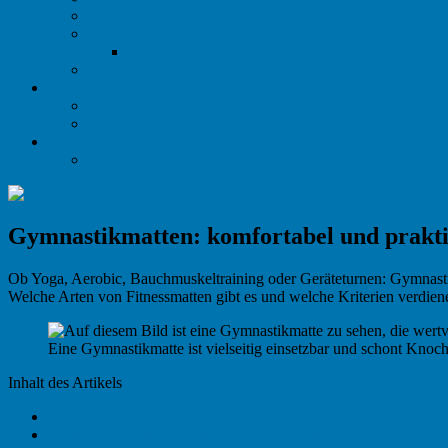
Balance Pad Übungen
Sling Trainer Übungen
Variosling
Schattenboxen
Marken
Citysports Laufband
Sportplus Rudergerät
C-Lizenz
Trainer C Lizenz
Gymnastikmatten: komfortabel und prakt
Ob Yoga, Aerobic, Bauchmuskeltraining oder Geräteturnen: Gymnas
Welche Arten von Fitnessmatten gibt es und welche Kriterien verdie
Eine Gymnastikmatte ist vielseitig einsetzbar und schont Kno
Inhalt des Artikels
1
Gymnastikmatten kaufen: Darauf sollte ich achten!
2
Vielfältige Gymnastikmatten: Das sind die wichtigsten Unter