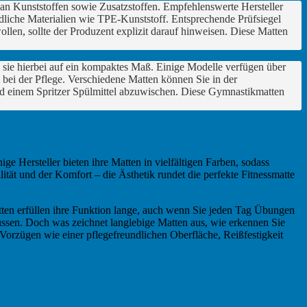
 an Kunststoffen sowie Zusatzstoffen. Empfehlenswerte Hersteller
liche Materialien wie TPE-Kunststoff. Entsprechende Prüfsiegel
len, sollte der Produzent explizit darauf hinweisen. Diese Matten
n sie hierbei auf ein kompaktes Maß. Einige Modelle verfügen über
 bei der Pflege. Verschiedene Matten können Sie in der
nd einem Spritzer Spülmittel abzuwischen. Diese Gymnastikmatten
ge Hersteller bieten ihre Matten in vielfältigen Farben, sodass
t und der Komfort – die Ästhetik rundet die perfekte Fitnessmatte
atten erfüllen ihre Funktion lange, auch wenn Sie jeden Tag Übungen
üssen. Doch was zeichnet langlebige Matten aus, wie erkennen Sie
Vorzügen wie einer pflegefreundlichen Oberfläche, Reißfestigkeit