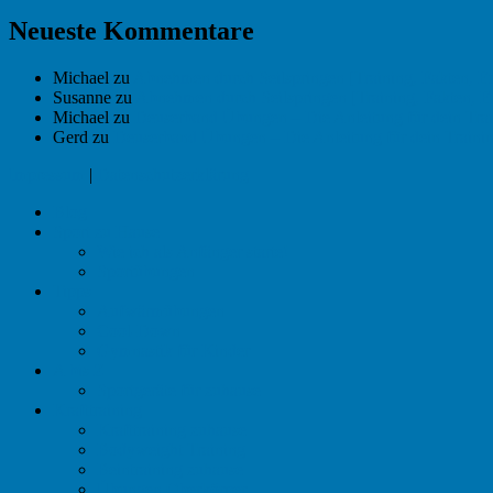
Neueste Kommentare
Michael
zu
Abnehmen durch Seilspringen [Training, Fakten, E
Susanne
zu
Abnehmen durch Seilspringen [Training, Fakten, E
Michael
zu
Deuserband Übungen – Die Anleitung für dein Trai
Gerd
zu
Deuserband Übungen – Die Anleitung für dein Traini
Impressum
|
Datenschutzerklärung
Blog
Sport zu Hause
Wie ich als Anfänger starte!
Sportübungen
Tipps
Aufwärmübungen
Cool-Down
Gymnastik für Kinder
A bis Z
Sportgeräte für zuhause
Krafttraining
Krafttraining zuhause
Bodyweight Training
Beintraining zuhause
Übungen Oberkörper