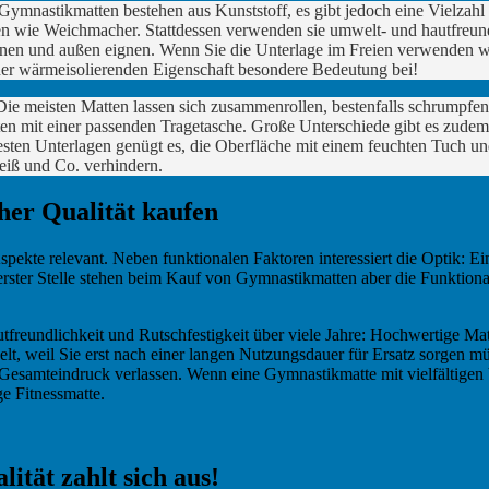
 Gymnastikmatten bestehen aus Kunststoff, es gibt jedoch eine Vielzahl
en wie Weichmacher. Stattdessen verwenden sie umwelt- und hautfreund
innen und außen eignen. Wenn Sie die Unterlage im Freien verwenden wol
ner wärmeisolierenden Eigenschaft besondere Bedeutung bei!
. Die meisten Matten lassen sich zusammenrollen, bestenfalls schrumpfe
ten mit einer passenden Tragetasche. Große Unterschiede gibt es zudem
sten Unterlagen genügt es, die Oberfläche mit einem feuchten Tuch u
eiß und Co. verhindern.
er Qualität kaufen
pekte relevant. Neben funktionalen Faktoren interessiert die Optik: Eini
r Stelle stehen beim Kauf von Gymnastikmatten aber die Funktionalitä
utfreundlichkeit und Rutschfestigkeit über viele Jahre: Hochwertige M
lt, weil Sie erst nach einer langen Nutzungsdauer für Ersatz sorgen m
 Gesamteindruck verlassen. Wenn eine Gymnastikmatte mit vielfältigen 
ge Fitnessmatte.
ität zahlt sich aus!