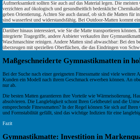
Aufmerksamkeit sollten Sie auch auf das Material legen. Die meisten
verzichten auf ökologisch und gesundheitlich bedenkliche Chemikali
geben Orientierung. Achten Sie auch darauf, ob sich die Matten für 
sind wasserfest und widerstandsfähig. Bei Outdoor-Matten kommt ei
Darüber hinaus interessiert, wie Sie die Matte transportieren können
integrierte Tragegriffe, andere Anbieter verkaufen ihre Gymnastikmat
Waschmaschine reinigen. Andere Matten sind abwaschbar: Bei den be
überzeugen mit speziellen Oberflächen, die das Eindringen von Schw
Maßgeschneiderte Gymnastikmatten in hoh
Bei der Suche nach einer geeigneten Fitnessmatte sind viele weitere As
Kunden ein Modell nach ihrem Geschmack erwerben können. An oberste
nur ab.
Die besten Matten garantieren ihre Vorteile wie Wärmeisolierung, Ha
absolvieren. Die Langlebigkeit schont Ihren Geldbeutel und die Umwe
entsprechende Fitnessmatten? In der Regel können Sie sich auf Ihren
und Formstabilität gefällt, sind das wichtige Indizien für eine langlebi
Fazit
Gymnastikmatte: Investition in Markenqual