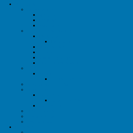
Fitnessgeräte
Cardiotraining
Springseil
Trimmrad
Pedaltrainer
Hilfsmittel Krafttraining
Theraband
Theraband Übungen
Fitnessbänder
Kettlebell
Klimmzugstange
Fuß- und Armgewichte
Bälle
Pezziball
Pezziball Übungen
Fitnessgeräte für Zuhause
Fitnessrollen
Faszienrolle
Faszienrolle Rücken
Massagerollen
Sprossenwände
Boxsack Kinder
Gymnastikmatten
Testberichte
Bauchroller