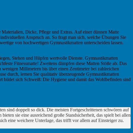
e Materialien, Dicke, Pflege und Extras. Auf einer dünnen Matte
 individuellen Anspruch an. So fragt man sich, welche Übungen Sie
erwertige von hochwertigen Gymnastikmatten unterscheiden lassen.
 Liegen, Stehen und Hüpfen wertvolle Dienste. Gymnastikmatten
chfeste Fitnessmatte! Zweitens dämpfen diese Matten Stöße ab. Das
n wenigen Millimetern bis über einen Zentimeter bei zahlreichen
ause durch, lernen Sie qualitativ überzeugende Gymnastikmatten
port bildet sich Schweiß: Die Hygiene und damit das Wohlbefinden sind
n sind doppelt so dick. Die meisten Fortgeschrittenen schwören auf
ten sie eine ausreichend große Standsicherheit, das spielt bei allen
eine weichere Unterlage, das trifft vor allem auf Einsteiger zu.