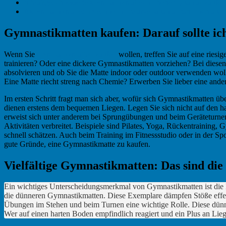
3
Maßgeschneiderte Gymnastikmatten in hoher Qualität kaufen
4
Gymnastikmatte: Investition in Markenqualität zahlt sich aus!
Gymnastikmatten kaufen: Darauf sollte ic
Wenn Sie
Gymnastikmatten kaufen
wollen, treffen Sie auf eine ries
trainieren? Oder eine dickere Gymnastikmatten vorziehen? Bei diese
absolvieren und ob Sie die Matte indoor oder outdoor verwenden woll
Eine Matte riecht streng nach Chemie? Erwerben Sie lieber eine ander
Im ersten Schritt fragt man sich aber, wofür sich Gymnastikmatten ü
dienen erstens dem bequemen Liegen. Legen Sie sich nicht auf den h
erweist sich unter anderem bei Sprungübungen und beim Geräteturnen a
Aktivitäten verbreitet. Beispiele sind Pilates, Yoga, Rückentrainin
schnell schätzen. Auch beim Training im Fitnessstudio oder in der Sp
gute Gründe, eine Gymnastikmatte zu kaufen.
Vielfältige Gymnastikmatten: Das sind die
Ein wichtiges Unterscheidungsmerkmal von Gymnastikmatten ist die D
die dünneren Gymnastikmatten. Diese Exemplare dämpfen Stöße effekti
Übungen im Stehen und beim Turnen eine wichtige Rolle. Diese dünne
Wer auf einen harten Boden empfindlich reagiert und ein Plus an Lie