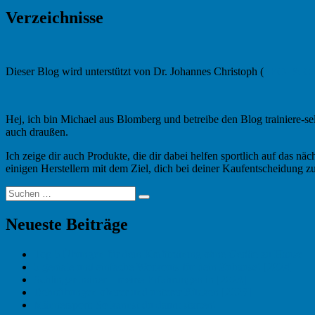
Verzeichnisse
Dieser Blog wird unterstützt von Dr. Johannes Christoph (
SEO- & Con
Hej, ich bin Michael aus Blomberg und betreibe den Blog trainiere-s
auch draußen.
Ich zeige dir auch Produkte, die dir dabei helfen sportlich auf das 
einigen Herstellern mit dem Ziel, dich bei deiner Kaufentscheidung zu
Suchen
Suchen
nach:
Neueste Beiträge
Top 5 Übungen für dein Krafttraining ohne Geräte zu Hause
5 geniale und einfache Workouts für dein Zuhause! [2024]
Schlingentrainer – meine Erfahrungen in [2023]
Dehnübungen oberer und unterer Rücken [2023]
Männersport: So kannst du damit starten!