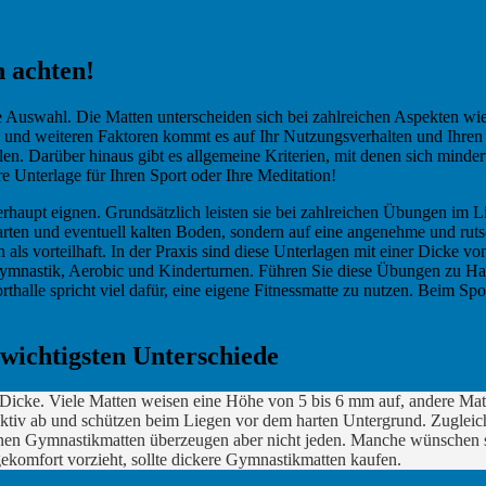
h achten!
ige Auswahl. Die Matten unterscheiden sich bei zahlreichen Aspekten wi
n und weiteren Faktoren kommt es auf Ihr Nutzungsverhalten und Ihren
en. Darüber hinaus gibt es allgemeine Kriterien, mit denen sich mind
e Unterlage für Ihren Sport oder Ihre Meditation!
berhaupt eignen. Grundsätzlich leisten sie bei zahlreichen Übungen im
arten und eventuell kalten Boden, sondern auf eine angenehme und ruts
ls vorteilhaft. In der Praxis sind diese Unterlagen mit einer Dicke vo
g, Gymnastik, Aerobic und Kinderturnen. Führen Sie diese Übungen zu H
orthalle spricht viel dafür, eine eigene Fitnessmatte zu nutzen. Beim S
 wichtigsten Unterschiede
icke. Viele Matten weisen eine Höhe von 5 bis 6 mm auf, andere Matte
v ab und schützen beim Liegen vor dem harten Untergrund. Zugleich bie
n Gymnastikmatten überzeugen aber nicht jeden. Manche wünschen sich 
gekomfort vorzieht, sollte dickere Gymnastikmatten kaufen.