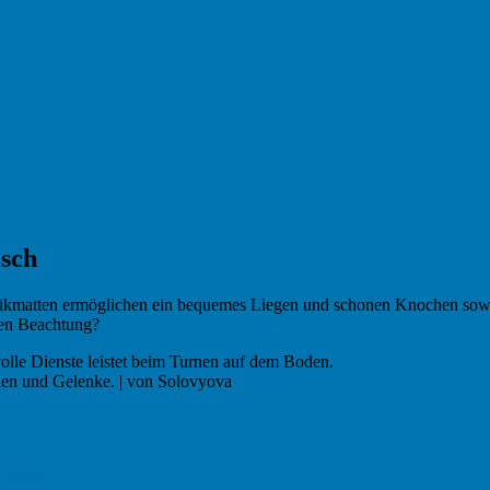
isch
tikmatten ermöglichen ein bequemes Liegen und schonen Knochen so
nen Beachtung?
chen und Gelenke. | von Solovyova
schiede